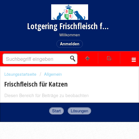
Lotgering Frischfleisch für Hund und Katze
Willkommen
Anmelden
Lösungsstartseite
Allgemein
Frischfleisch für Katzen
Diesen Bereich für Beiträge zu beobachten
Start
Lösungen